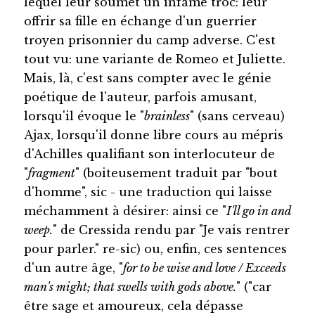
lequel leur soumet un infâme troc: leur
offrir sa fille en échange d'un guerrier
troyen prisonnier du camp adverse. C'est
tout vu: une variante de Romeo et Juliette.
Mais, là, c'est sans compter avec le génie
poétique de l'auteur, parfois amusant,
lorsqu'il évoque le "
brainless
" (sans cerveau)
Ajax, lorsqu'il donne libre cours au mépris
d'Achilles qualifiant son interlocuteur de
"
fragment
" (boiteusement traduit par "bout
d'homme", sic - une traduction qui laisse
méchamment à désirer: ainsi ce "
I'll go in and
weep.
" de Cressida rendu par "Je vais rentrer
pour parler." re-sic) ou, enfin, ces sentences
d'un autre âge, "
for to be wise and love / Exceeds
man's might; that swells with gods above.
" ("car
être sage et amoureux, cela dépasse