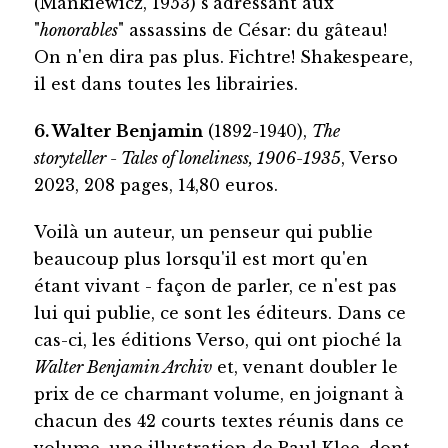
(Mankiewicz, 1953) s'adressant aux
"
honorables
" assassins de César: du gâteau!
On n'en dira pas plus. Fichtre! Shakespeare,
il est dans toutes les librairies.
6. Walter Benjamin
(1892-1940),
The
storyteller - Tales of loneliness, 1906-1935
, Verso
2023, 208 pages, 14,80 euros.
Voilà un auteur, un penseur qui publie
beaucoup plus lorsqu'il est mort qu'en
étant vivant - façon de parler, ce n'est pas
lui qui publie, ce sont les éditeurs. Dans ce
cas-ci, les éditions Verso, qui ont pioché la
Walter Benjamin Archiv
et, venant doubler le
prix de ce charmant volume, en joignant à
chacun des 42 courts textes réunis dans ce
volume, une illustration de Paul Klee, dont