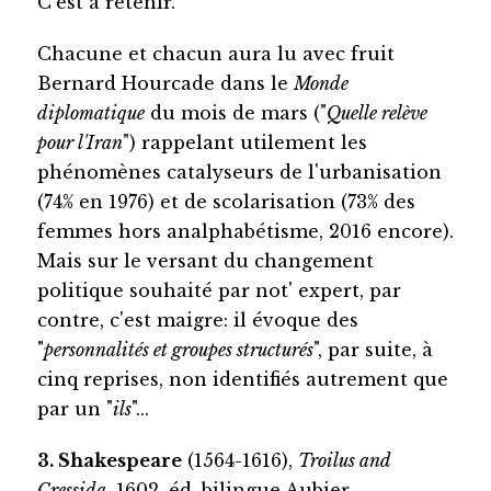
C'est à retenir.
Chacune et chacun aura lu avec fruit
Bernard Hourcade dans le
Monde
diplomatique
du mois de mars ("
Quelle relève
pour l'Iran
") rappelant utilement les
phénomènes catalyseurs de l'urbanisation
(74% en 1976) et de scolarisation (73% des
femmes hors analphabétisme, 2016 encore).
Mais sur le versant du changement
politique souhaité par not' expert, par
contre, c'est maigre: il évoque des
"
personnalités et groupes structurés
", par suite, à
cinq reprises, non identifiés autrement que
par un "
ils
"...
3. Shakespeare
(1564-1616),
Troilus and
Cressida
, 1602, éd. bilingue Aubier