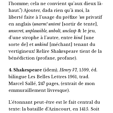
l'homme; cela ne convient qu'aux dieux là-
haut.") Ajouter, dada rien qu'à moi, la
liberté faite à l'usage du
préfixe
°un
privatif
en anglais (
unarm! untent
[sortir de tente],
unsecret, unplausible, unbolt, unclasp
& le jeu,
d'une strophe à l'autre, entre
kind
[une
sorte de] et
unkind
[méchant] tenant du
vertigineux! Relire Shakespeare tient de la
bénédiction (profane, profane).
4. Shakespeare
(idem),
Henry VI
, 1599, éd.
bilingue Les Belles Lettres 1961, trad.
Marcel Sallé, 247 pages, (extrait de mon
emmuraillement livresque).
L'étonnant peut-être est le fait central du
texte: la bataille d'Azincourt, en 1415. Soit