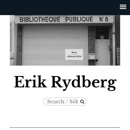
Jump to navigation
Erik Rydberg
Search
Search
/
form
Sök