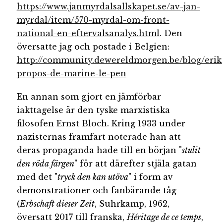
https://www.janmyrdalsallskapet.se/av-jan-
myrdal/item/570-myrdal-om-front-
national-en-eftervalsanalys.html
. Den
översatte jag och postade i Belgien:
http://community.dewereldmorgen.be/blog/erik
propos-de-marine-le-pen
En annan som gjort en jämförbar
iakttagelse är den tyske marxistiska
filosofen Ernst Bloch. Kring 1933 under
nazisternas framfart noterade han att
deras propaganda hade till en början "
stulit
den röda färgen
" för att därefter stjäla gatan
med det "
tryck den kan utöva
" i form av
demonstrationer och fanbärande tåg
(
Erbschaft dieser Zeit
, Suhrkamp, 1962,
översatt 2017 till franska,
Héritage de ce temps
,