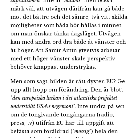
kapitalismen
" inte är "
hållbar
" men också,
märk väl, att utvägen därifrån kan gå både
mot det bättre och det sämre, två vitt skilda
möjligheter som båda bör hållas i minnet
om man önskar tänka dagsläget. Utvägen
kan med andra ord dra både åt vänster och
åt höger. Att Samir Amin givetvis arbetar
med ett höger-vänster-skale perspektiv
behöver knappast understrykas.
Men som sagt, bilden är rätt dyster. EU? Ge
upp allt hopp om förändring. Den är blott
"
den europeiska luckan i det atlantiska projektet
underställt USA:s hegemoni
". Inte undra på sen
om de tongivande tongångarna (radio,
press, tv) utifrån EU har till uppgift att
befästa som föråldrad ("
mossig
") hela den