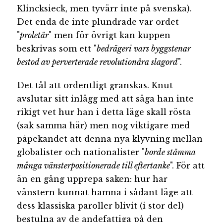
Klincksieck, men tyvärr inte på svenska).
Det enda de inte plundrade var ordet
"
proletär
" men för övrigt kan kuppen
beskrivas som ett "
bedrägeri vars byggstenar
bestod av perverterade revolutionära slagord
".
Det tål att ordentligt granskas. Knut
avslutar sitt inlägg med att säga han inte
rikigt vet hur han i detta läge skall rösta
(sak samma här) men nog viktigare med
påpekandet att denna nya klyvning mellan
globalister och nationalister "
borde stämma
många vänsterpositionerade till eftertanke
". För att
än en gång upprepa saken: hur har
vänstern kunnat hamna i sådant läge att
dess klassiska paroller blivit (i stor del)
bestulna av de andefattiga på den