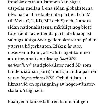
innebär detta att kampen kan sägas
utspelas mellan å ena sidan globalisterna
(dvs nästa alla etablerade partier, från M
till V via C, L, KD, MP och S) och, å andra
sidan nationalisterna, märkligt nog blott
företrädda av ett enda parti, de knappast
salongsfähiga Sverigedemokraterna på den
yttersta högerkanten. Risken är stor,
observerar Knut, att valutslaget kommer
att utmynna i en riksdag "
med 30%
nationalister
" (antiglobalister med SD som
landets största parti)" mot sju andra partier
varav "
ingen når ens 20%
". Och det kan ju
liknas vid en sprängning av höger-vänster-
skalan. Ytligt sett.
Poängen i tankeställaren kan nämligen