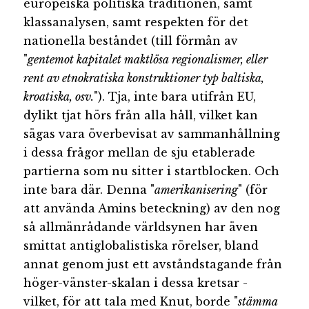
europeiska politiska traditionen, samt
klassanalysen, samt respekten för det
nationella beståndet (till förmån av
"
gentemot kapitalet maktlösa regionalismer, eller
rent av etnokratiska konstruktioner typ baltiska,
kroatiska, osv.
"). Tja, inte bara utifrån EU,
dylikt tjat hörs från alla håll, vilket kan
sägas vara överbevisat av sammanhållning
i dessa frågor mellan de sju etablerade
partierna som nu sitter i startblocken. Och
inte bara där. Denna "
amerikanisering
" (för
att använda Amins beteckning) av den nog
så allmänrådande världsynen har även
smittat antiglobalistiska rörelser, bland
annat genom just ett avståndstagande från
höger-vänster-skalan i dessa kretsar -
vilket, för att tala med Knut, borde "
stämma