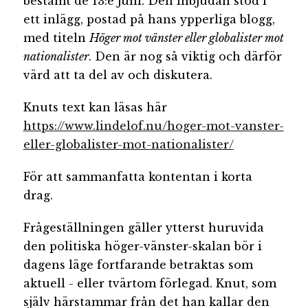
bestämt de 13:e juni. Den inbjudan stod i
ett inlägg, postad på hans ypperliga blogg,
med titeln
Höger mot vänster eller globalister mot
nationalister
. Den är nog så viktig och därför
värd att ta del av och diskutera.
Knuts text kan läsas här
https://www.lindelof.nu/hoger-mot-vanster-
eller-globalister-mot-nationalister/
För att sammanfatta kontentan i korta
drag.
Frågeställningen gäller ytterst huruvida
den politiska höger-vänster-skalan bör i
dagens läge fortfarande betraktas som
aktuell - eller tvärtom förlegad. Knut, som
själv härstammar från det han kallar den