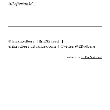
till eftertanke
"...
© Erik Rydberg |
RSS feed
|
erik.rydberg[at]yandex.com | Twitter: @ERydberg
website by
So Far So Good