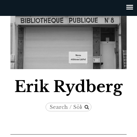
Jump to navigation
Erik Rydberg
Search
Search
/
form
Sök