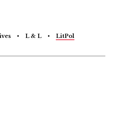
ives
L & L
LitPol