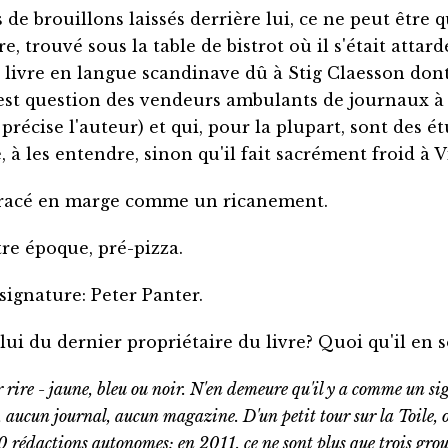
s de brouillons laissés derrière lui, ce ne peut être 
e, trouvé sous la table de bistrot où il s'était atta
t livre en langue scandinave dû à Stig Claesson dont
 est question des vendeurs ambulants de journaux à
 précise l'auteur) et qui, pour la plupart, sont des 
 à les entendre, sinon qu'il fait sacrément froid à 
n tracé en marge comme un ricanement.
utre époque, pré-pizza.
ignature: Peter Panter.
lui du dernier propriétaire du livre? Quoi qu'il en 
r rire - jaune, bleu ou noir. N'en demeure qu'il y a comme un sig
, aucun journal, aucun magazine. D'un petit tour sur la Toile, 
0 rédactions autonomes; en 2011, ce ne sont plus que trois grou