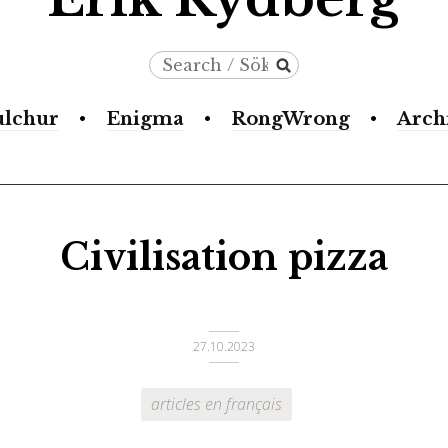
Search
/
ulchur
Enigma
RongWrong
Arch
Sök
Civilisation pizza
27.10.2023
articles en français