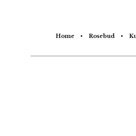
Search
form
Home
Rosebud
K