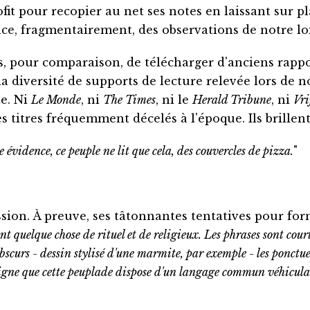
fit pour recopier au net ses notes en laissant sur pl
e, fragmentairement, des observations de notre loi
 pour comparaison, de télécharger d'anciens rapports
la diversité de supports de lecture relevée lors de n
te. Ni
Le Monde
, ni
The Times
, ni le
Herald Tribune
, ni
Vri
es titres fréquemment décelés à l'époque. Ils brillent
e évidence, ce peuple ne lit que cela, des couvercles de pizza.
"
sion. À preuve, ses tâtonnantes tentatives pour for
nt quelque chose de rituel et de religieux. Les phrases sont cour
scurs - dessin stylisé d'une marmite, par exemple - les ponctue
 le signe que cette peuplade dispose d'un langage commun véhicu