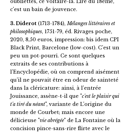
oubliettes, ce Voltaire-là. Lire du 18ème,
c'est un bain de jouvence.
3. Diderot
(1713-1784),
Mélanges littéraires et
philosophiques
, 1751-79, éd. Rivages poche,
2020, 8,50 euros, impression: bis idem CPI
Black Print, Barcelone (low-cost). C'est un
peu un pot-pourri. Ce sont quelques
extraits de ses contributions à
l'Encyclopédie, où on comprend aisément
qu'il ne pouvait être en odeur de sainteté
dans la cléricature: ainsi, à l'entrée
Jouissance, assène-t-il que "
c'est le plaisir qui
t'a tiré du néant
", variante de L'origine du
monde de Courbet; mais encore une
délicieuse "
vie abrégée
" de La Fontaine où la
concision pince-sans-rire flirte avec le