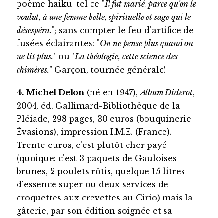
poème haiku, tel ce "
Il fut marié, parce qu'on le
voulut, à une femme belle, spirituelle et sage qui le
désespéra.
"; sans compter le feu d'artifice de
fusées éclairantes: "
On ne pense plus quand on
ne lit plus.
" ou "
La théologie, cette science des
chimères.
" Garçon, tournée générale!
4. Michel Delon
(né en 1947),
Album Diderot
,
2004, éd. Gallimard-Bibliothèque de la
Pléiade, 298 pages, 30 euros (bouquinerie
Évasions), impression I.M.E. (France).
Trente euros, c'est plutôt cher payé
(quoique: c'est 3 paquets de Gauloises
brunes, 2 poulets rôtis, quelque 15 litres
d'essence super ou deux services de
croquettes aux crevettes au Cirio) mais la
gâterie, par son édition soignée et sa