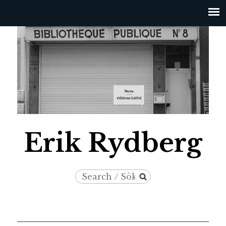
Jump to navigation
Erik Rydberg
Search
Search
/
form
Sök