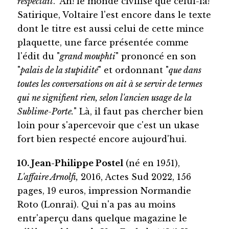
respectait
." Ah! le monde civilisé que celui-là!
Satirique, Voltaire l'est encore dans le texte
dont le titre est aussi celui de cette mince
plaquette, une farce présentée comme
l'édit du "
grand mouphti
" prononcé en son
"
palais de la stupidité
" et ordonnant "
que dans
toutes les conversations on ait à se servir de termes
qui ne signifient rien, selon l'ancien usage de la
Sublime-Porte.
" Là, il faut pas chercher bien
loin pour s'apercevoir que c'est un ukase
fort bien respecté encore aujourd'hui.
10. Jean-Philippe Postel
(né en 1951),
L'affaire Arnolfi,
2016, Actes Sud 2022, 156
pages, 19 euros, impression Normandie
Roto (Lonrai). Qui n'a pas au moins
entr'aperçu dans quelque magazine le