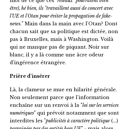
mot de ce que ces "
réseaux" pourraient bien
être), hé bien, ils "travaillent aussi de concert avec
l'UE et l'Otan pour éviter la propagation de fake-
news.
" Main dans la main avec l'Otan? Dont
chacun sait que sa politique est dictée, non
pas à Bruxelles, mais à Washington. Voilà
qui ne manque pas de piquant. Noir sur
blanc, il y a là comme une âcre odeur
d'ingérence étrangère.
Prière d'insérer
Là, la clameur se mue en hilarité générale.
Non seulement parce que l'information
enchaîne sur un renvoi à la "
loi sur les services
numériques
" qui prévoit notamment que sont
interdites les "
publicités à caractère politique
(...)
parrainées par des entités hors UE
" - mais alors,