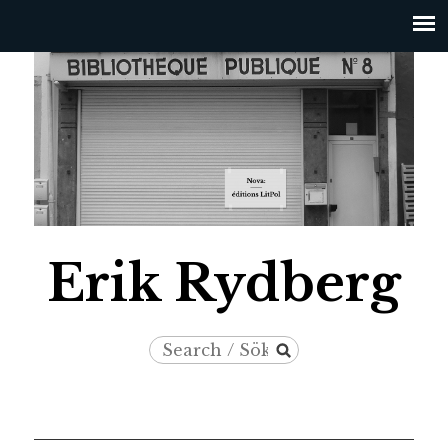
Jump to navigation
Erik Rydberg
Search
Search
/
form
Sök