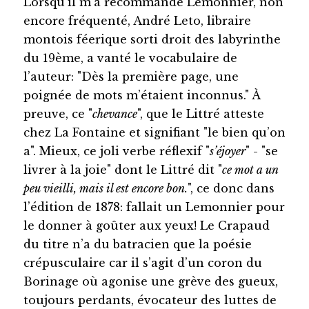
Lorsqu’il m’a recommandé Lemonnier, non
encore fréquenté, André Leto, libraire
montois féerique sorti droit des labyrinthe
du 19ème, a vanté le vocabulaire de
l’auteur: "Dès la première page, une
poignée de mots m’étaient inconnus." À
preuve, ce "
chevance
", que le Littré atteste
chez La Fontaine et signifiant "le bien qu’on
a". Mieux, ce joli verbe réflexif "
s’éjoyer
" - "se
livrer à la joie" dont le Littré dit "
ce mot a un
peu vieilli, mais il est encore bon.
", ce donc dans
l’édition de 1878: fallait un Lemonnier pour
le donner à goûter aux yeux! Le Crapaud
du titre n’a du batracien que la poésie
crépusculaire car il s’agit d’un coron du
Borinage où agonise une grève des gueux,
toujours perdants, évocateur des luttes de