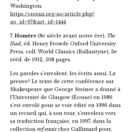
Washington:
https://csotan.org/ao/article.php?
ao_id=97&art_id=1444
7.
Homère
(8e siècle avant notre ère),
The
Iliad
, éd. Henry Frowde Oxford University
Press, coll. World Classics (Ballantyne), 3e
rééd. de 1912, 508 pages.
Les paroles s'envolent, les écrits aussi. La
preuve? Le texte de cette conférence sur
Shakespeare que George Steiner a donné à
l'Université de Glasgow (Écosse) en 1986
s'est envolé pour se voir édité en 1996 dans
un recueil qui, à son tour, s'envolera vers
sa traduction française, en 1997, dans la
collection
nrf essais
chez Gallimard pour,