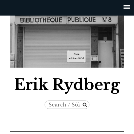
Jump to navigation
Erik Rydberg
Search
Search
/
form
Sök