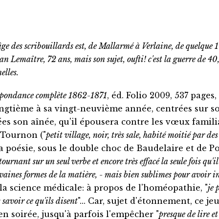
ge des scribouillards est, de Mallarmé à Verlaine, de quelque 
an Lemaître, 72 ans, mais son sujet, oufti! c'est la guerre de 4
elles.
spondance complète 1862-1871
, éd. Folio 2009, 537 pages
ingtième à sa vingt-neuvième année, centrées sur s
es son aînée, qu'il épousera contre les vœux famil
Tournon ("
petit village, noir, très sale, habité moitié par 
la poésie, sous le double choc de Baudelaire et de P
urnant sur un seul verbe et encore très effacé la seule fois qu'il
 vaines formes de la matière, - mais bien sublimes pour avoir i
la science médicale: à propos de l'homéopathie, "
je 
savoir ce qu'ils disent
"... Car, sujet d'étonnement, ce 
en soirée, jusqu'à parfois l'empêcher "
presque de lire et