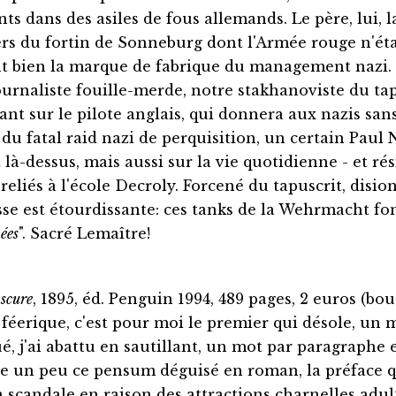
ts dans des asiles de fous allemands. Le père, lui, l
rs du fortin de Sonneburg dont l'Armée rouge n'éta
ant bien la marque de fabrique du management nazi
 journaliste fouille-merde, notre stakhanoviste du tap
nt sur le pilote anglais, qui donnera aux nazis sans 
e du fatal raid nazi de perquisition, un certain Paul
à-dessus, mais aussi sur la vie quotidienne - et rés
liés à l'école Decroly. Forcené du tapuscrit, dision
se est étourdissante: ces tanks de la Wehrmacht fo
ées
". Sacré Lemaître!
scure
, 1895, éd. Penguin 1994, 489 pages, 2 euros (
r féerique, c'est pour moi le premier qui désole, un
ué, j'ai abattu en sautillant, un mot par paragraphe 
uve un peu ce pensum déguisé en roman, la préface q
 scandale en raison des attractions charnelles adult