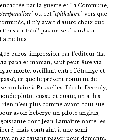
e encadrée par la guerre et La Commune,
s'emparadiser
" ou cet "
épithalame
", vers que
erminée, il n'y avait d'autre choix que
ettres au total! pas un seul sms! sur
haine fois.
14,98 euros, impression par l'éditeur (La
 via papa et maman, sauf peut-être via
ue morte, oscillant entre l'étrange et
passé, ce que le présent contient de
secondaire à Bruxelles, l'école Decroly,
monde plutôt cossu et ouaté, on a des
 rien n'est plus comme avant, tout sue
 pour avoir hébergé un pilote anglais,
ngoissante dont Jean Lamaître narre les
béré, mais contraint à une semi-
auve en se faisant passer pour démente,