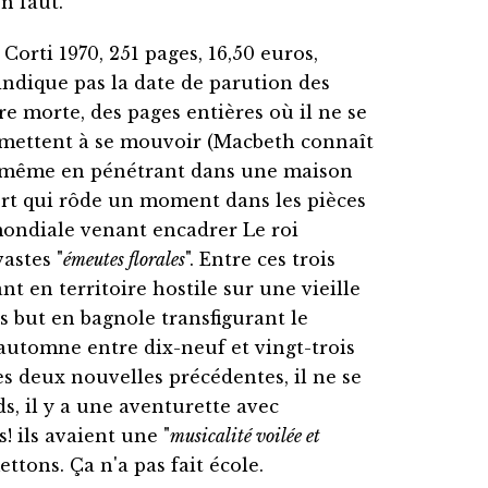
en faut.
é Corti 1970, 251 pages, 16,50 euros,
ndique pas la date de parution des
re morte, des pages entières où il ne se
se mettent à se mouvoir (Macbeth connaît
 de même en pénétrant dans une maison
mort qui rôde un moment dans les pièces
 mondiale venant encadrer Le roi
vastes "
émeutes florales
". Entre ces trois
t en territoire hostile sur une vieille
ns but en bagnole transfigurant le
'automne entre dix-neuf et vingt-trois
s deux nouvelles précédentes, il ne se
ds, il y a une aventurette avec
 ils avaient une "
musicalité voilée et
tons. Ça n'a pas fait école.