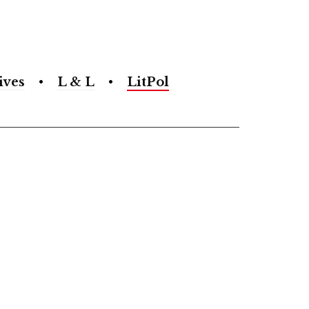
ives
L & L
LitPol