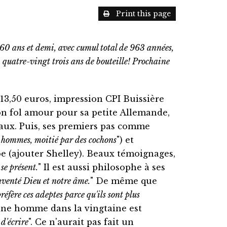
Print this page
160 ans et demi, avec cumul total de 963 années,
0, quatre-vingt trois ans de bouteille! Prochaine
, 13,50 euros, impression CPI Buissière
on fol amour pour sa petite Allemande,
iaux. Puis, ses premiers pas comme
des hommes, moitié par des cochons
") et
oe (ajouter Shelley). Beaux témoignages,
 se présent.
" Il est aussi philosophe à ses
nventé Dieu et notre âme.
" De même que
préfère ces adeptes parce qu'ils sont plus
jeune homme dans la vingtaine est
 d'écrire
". Ce n'aurait pas fait un