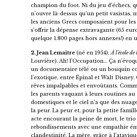
champion du foot. Ni du jeu d'échecs, 
n'ouvre là-dessus qu'un petit vasistas, m
les anciens Grecs composaient pour les 
s'offrir la dépense extravagante (65 euro
quelque 1.800 pages hors annexes!) en u
2. Jean Lemaître
(né en 1954),
À l'école de
Louvière). Ah! l'Occupation... Ça n'évo
un documentaire télé ou un bouquin com
l'exotique, entre Épinal et Walt Disney
rêves impalpables et envoûtants. Comme i
les parents vaquant à leurs routines au
domestiques et le ciel n'a que des nuag
la peur. La peur et, pour la petite famil
acte encourant la peine de mort, le tri
rebondissements avec une empathie émou
clandestinité. La mère, grâce à l'atavi