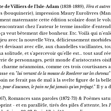
 de Villiers de l'Isle-Adam
(1838-1889),
Véra et autres
s (bouquinerie), impression Maury Eurolivres (Manc
oliment maternante cette édition scolaire dont le vo
contrant chez l'auteur le terme insolite d'entendem
a veut bêtement dire bonheur. Etc. Voilà qui n'enl
e jeu avec la nouvelle Véra, délicieusement morbide
t devisant avec elle, aux chandelles vacillantes, to
 sa solitude, et s'apercevoir qu'elle est... tout sauf 
erie de personnages, petit monde d'aristocrates oisi
la charme néanmoins, comme ces trois courtisanes au
usse en "
lui versant de la mousse de Roederer sur les cheveux
"
n ne ferait pas de mal à la svelte figure de la belle
, pour d'aucunes, le pain ne fut jamais qu'un préjugé.
" Il y a
67), Romances sans paroles (1872-73) & Poèmes satur
rint - et en parallèle, tirés des piles d'attente, les
P