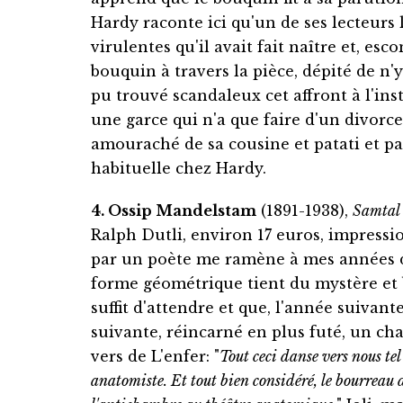
Hardy raconte ici qu'un de ses lecteurs l
virulentes qu'il avait fait naître et, es
bouquin à travers la pièce, dépité de n'
pu trouvé scandaleux cet affront à l'i
une garce qui n'a que faire d'un divorce
amouraché de sa cousine et patati et pat
habituelle chez Hardy.
4. Ossip Mandelstam
(1891-1938),
Samtal
Ralph Dutli, environ 17 euros, impressi
par un poète me ramène à mes années d'é
forme géométrique tient du mystère et b
suffit d'attendre et que, l'année suivant
suivante, réincarné en plus futé, un ch
vers de L'enfer: "
Tout ceci danse vers nous tel
anatomiste. Et tout bien considéré, le bourreau d