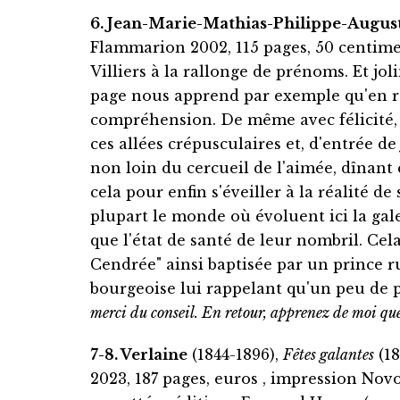
6. Jean-Marie-Mathias-Philippe-Auguste
Flammarion 2002, 115 pages, 50 centime
Villiers à la rallonge de prénoms. Et j
page nous apprend par exemple qu'en ren
compréhension. De même avec félicité, ç
ces allées crépusculaires et, d'entrée d
non loin du cercueil de l'aimée, dînant e
cela pour enfin s'éveiller à la réalité de
plupart le monde où évoluent ici la gal
que l'état de santé de leur nombril. Ce
Cendrée" ainsi baptisée par un prince r
bourgeoise lui rappelant qu'un peu de pai
merci du conseil. En retour, apprenez de moi que
7-8. Verlaine
(1844-1896),
Fêtes galantes
(18
2023, 187 pages, euros , impression Novop