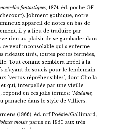
 nouvelles fantastiques
, 1874, éd. poche GF
hecourt). Joliment gothique, notre
lumineux appareil de notes en bas de
ent, il y a lieu de traduire par
ève rien au plaisir de se gambader dans
s: ce veuf inconsolable qui s'enferme
us rideaux tirés, toutes portes fermées,
réelle. Tout comme semblera irréel à la
fs n'ayant de soucis pour le lendemain
x "vertus répréhensibles", dont Clio la
 et qui, interpellée par une vieille
, répond en ces jolis termes: "
Madame,
 du panache dans le style de Villiers.
niens (1866), éd. nrf Poésie/Gallimard,
oèmes choisis
parus en 1950 aux très