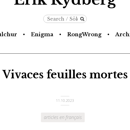
Search
/
ulchur
Enigma
RongWrong
Arch
Sök
Vivaces feuilles mortes
11.10.2023
articles en français