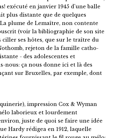
as! exécuté en janvier 1945 d'une balle
it plus distante que de quelques
. La plume de Lemaître, non contente
uscrit (voir la bibliographie de son site
ciller ses hôtes, que sur le traître du
 Nothomb, rejeton de la famille catho-
istante - des adolescentes et
s-nous: ça nous donne ici et là des
nçant sur Bruxelles, par exemple, dont
bouquinerie), impression Cox & Wyman
 mélo laborieux et lourdement
environ, juste de quoi se faire une idée
ue Hardy rédigea en 1912, laquelle
érines fournissant le fil rouge au mélo: