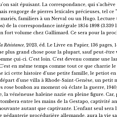
qu'on sait épuisant. La correspondance, qui s'achèv
ais rengorge de pierres lexicales précieuses, tel ce "
mariés, familiers à un Nerval ou un Hugo. Lecture t
s) de la correspondance intégrale 1854-1898 (3.339 l
n fort volume chez Gallimard. Ce sera pour la proc
 la Résistance
, 2023, éd. Le Livre en Papier, 136 pages, 
que plus grand chose pour la plupart, sauf peut-être
me çui-ci. C'est loin. C'est devenu comme une lang
. C'est en même temps comme tout ce que charrie le 
ci cette histoire d'une petite famille, le petiot en 
 départ d'une villa à Rhode-Saint-Genèse, un petit 
es rose bonbon au moment où éclate la guerre, 1940,
le, la vénéneuse haleine nazie en pleine figure. Car,
o tombera entre les mains de la Gestapo, captivité a
vante autant que captivante. L'enfant seul sera li
que pédanterie procédurière allemande, aura la vie s