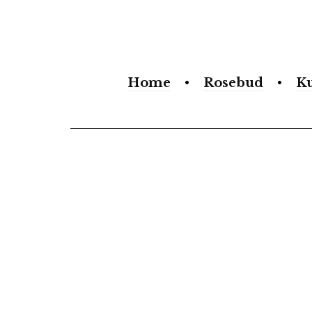
Search
form
Home
Rosebud
K