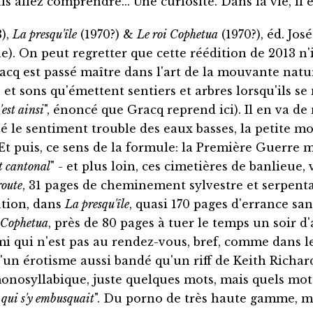
ais allez comprendre... Une curiosité. Dans la vie, il 
),
La presqu'île
(1970?) &
Le roi Cophetua
(1970?), éd. Jos
. On peut regretter que cette réédition de 2013 n'i
Gracq est passé maître dans l'art de la mouvante natu
s et sons qu'émettent sentiers et arbres lorsqu'ils 
'est ainsi
", énoncé que Gracq reprend ici). Il en va
té le sentiment trouble des eaux basses, la petite 
 Et puis, ce sens de la formule: la Première Guerre
t cantonal
" - et plus loin, ces cimetières de banlieue, 
route
, 31 pages de cheminement sylvestre et serpentan
tion, dans
La presqu'île
, quasi 170 pages d'errance sa
 Cophetua
, près de 80 pages à tuer le temps un soir d
i qui n'est pas au rendez-vous, bref, comme dans le
, d'un érotisme aussi bandé qu'un riff de Keith Richar
onosyllabique, juste quelques mots, mais quels mots!
 qui s'y embusquait
". Du porno de très haute gamme, met