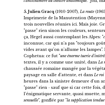
l'antichambre au théâtre anatomique.
" Joli, m
5. Julien Gracq
(1910-2007),
La route
(1963
Imprimerie de la Manutention (Mayenne)
trois nouvelles réunies ici. Mais joie. 
"passe" rien sinon les couleurs, senteur
ça, Hegel aussi contemplant les Alpes: "
c
inconnue, car qui n'a pas "toujours goû
vides avant qu'on n'allume les lampes".
Cophetua: ce fut "
une énorme tuerie d'intérê
textes, il y a comme une unité, dans
La 
chaussée romaine mangée par la végéta
paysage en salle d'attente, et dans
Le roi
heures dans la sinistre demeure d'un am
"passe" rien - sauf que si car cette fois
l'énigmatique servante, quasi muette, m
sensuelle
", gonflée par "
la supplication tendue