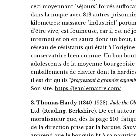
ceci moyennant "séjours" forcés suffocan
dans la nuque avec 818 autres prisonnie
kilomètres: massacre "industriel" port
d'être vive, est fouineuse, car il est né
internet) et on en saura donc un bout, ta
réseau de résistants qui était à l'origin
conservatrice bien connue. Un bon bout l
adolescents de la moyenne bourgeoisie re
emballements de clavier dont la hardies
il est dit qu'ils "
progressent à grandes enjamb
Son site:
https://jeanlemaitre.com/
3. Thomas Hardy
(1840-1928),
Jude the Ob
Ltd. (Reading, Berkshire). De cet auteu
moralisateur que, dès la page 210, fatig
de la direction prise par la barque. Sa
apprend que le bouquin fit à sa parution