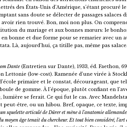
ettrés des États-Unis d'Amérique, s'étant procuré le 
comptant sans doute se délecter de passages salaces d
y avoir rien trouvé. Bon, moi non plus. On comprend
nstitution du mariage et aux bonnes mœurs: le bonh
 en bonne et due forme pour se remarier avec un aut
ata. Là, aujourd'hui, ça titille pas, même pas salace
 om Dante
(Entretien sur Dante), 1933, éd. Faethon, 
on Lettonie (low-cost). Ramenée d'une virée à Stoc
cole primaire et le constat, décourageant, que tel
oule de gomme. À l'époque, plutôt confiant en l'ave
e, lumière se ferait. Ce qui fut le cas. Avec Mandels
at peut-être, ou un hibou. Bref, opaque, ce texte, i
 un squelette articulé de Dürer et mène à l'anatomie allemande.
u moyen âge tenait du chercheur. Et tout bien considéré, l'art de