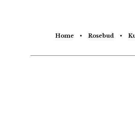
Search
form
Home
Rosebud
K