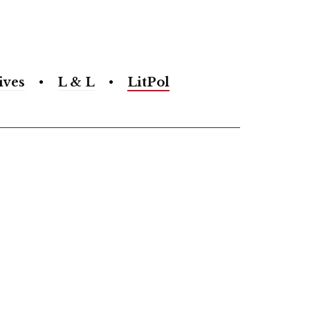
ives
L & L
LitPol