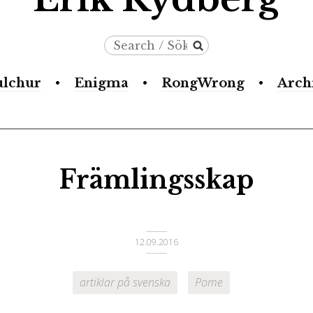
Search
/
ulchur
Enigma
RongWrong
Arch
Sök
Främlingsskap
12.09.2016
artiklar på svenska
Pome