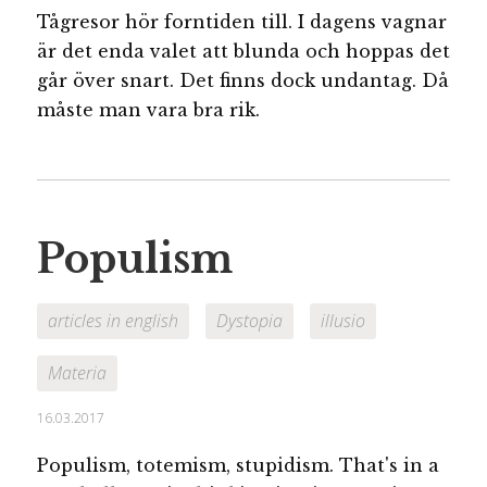
Tågresor hör forntiden till. I dagens vagnar
är det enda valet att blunda och hoppas det
går över snart. Det finns dock undantag. Då
måste man vara bra rik.
Populism
articles in english
Dystopia
illusio
Materia
16.03.2017
Populism, totemism, stupidism. That's in a