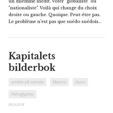
un dilemme inédit. Voter "globaliste" ou
"nationaliste". Voilà qui change du choix
droite ou gauche. Quoique. Peut-être pas.
Le problème n'est pas que suédo-suédois...
Kapitalets
bilderbok
artiklar på svenska
Materia
illusio
Hiéroglyphes
08.04.2018