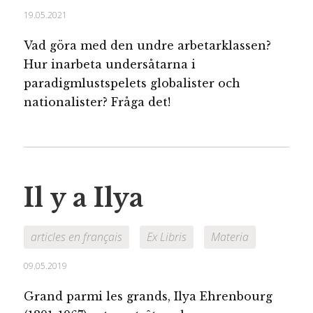
19.05.2021
Vad göra med den undre arbetarklassen?
Hur inarbeta undersåtarna i
paradigmlustspelets globalister och
nationalister? Fråga det!
Il y a Ilya
articles en français
Ex Libris
Materia
09.05.2019
Grand parmi les grands, Ilya Ehrenbourg