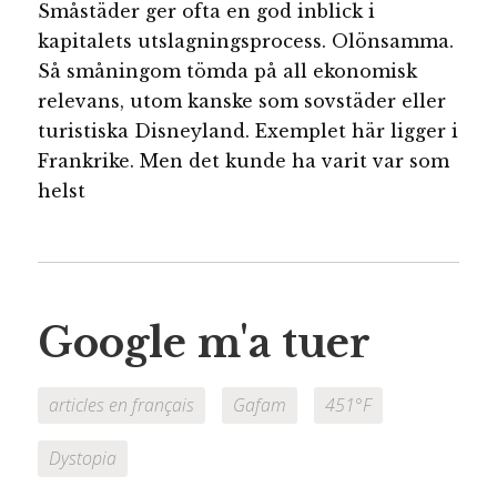
Småstäder ger ofta en god inblick i
kapitalets utslagningsprocess. Olönsamma.
Så småningom tömda på all ekonomisk
relevans, utom kanske som sovstäder eller
turistiska Disneyland. Exemplet här ligger i
Frankrike. Men det kunde ha varit var som
helst
Google m'a tuer
articles en français
Gafam
451°F
Dystopia