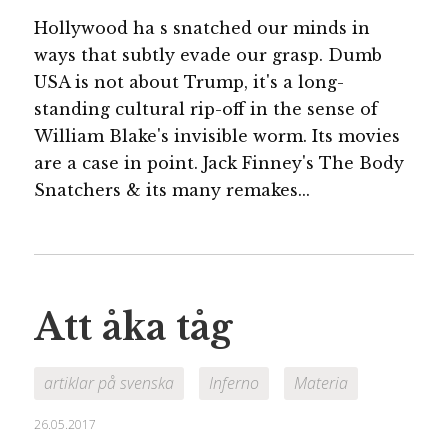
Hollywood ha s snatched our minds in
ways that subtly evade our grasp. Dumb
USA is not about Trump, it's a long-
standing cultural rip-off in the sense of
William Blake's invisible worm. Its movies
are a case in point. Jack Finney's The Body
Snatchers & its many remakes...
Att åka tåg
artiklar på svenska
Inferno
Materia
26.05.2017