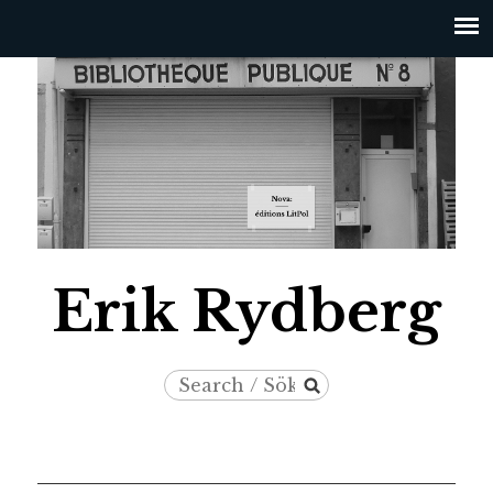
Jump to navigation
Erik Rydberg
Search
Search
/
form
Sök