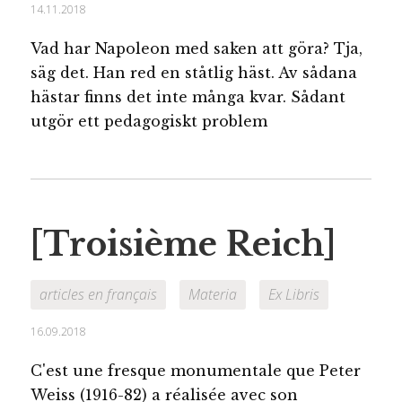
14.11.2018
Vad har Napoleon med saken att göra? Tja,
säg det. Han red en ståtlig häst. Av sådana
hästar finns det inte många kvar. Sådant
utgör ett pedagogiskt problem
[Troisième Reich]
articles en français
Materia
Ex Libris
16.09.2018
C'est une fresque monumentale que Peter
Weiss (1916-82) a réalisée avec son