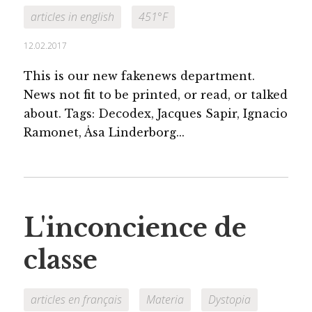
articles in english
451°F
12.02.2017
This is our new fakenews department.
News not fit to be printed, or read, or talked
about. Tags: Decodex, Jacques Sapir, Ignacio
Ramonet, Åsa Linderborg...
L'inconcience de
classe
articles en français
Materia
Dystopia