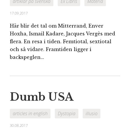
artiklar på svenska
Ex Libris
Materia
17.09.2017
Här blir det tal om Mitterrand, Enver
Hoxha, Ismail Kadare, Jacques Vergès med
flera. En resa i tiden. Femtiotal, sextiotal
och så vidare. Framtiden ligger i
backspeglen...
Dumb USA
articles in english
Dystopia
illusio
30.08.2017