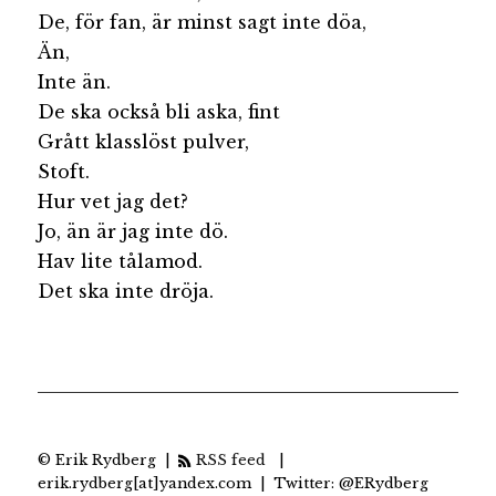
De, för fan, är minst sagt inte döa,
Än,
Inte än.
De ska också bli aska, fint
Grått klasslöst pulver,
Stoft.
Hur vet jag det?
Jo, än är jag inte dö.
Hav lite tålamod.
Det ska inte dröja.
© Erik Rydberg |
RSS feed
|
erik.rydberg[at]yandex.com | Twitter: @ERydberg