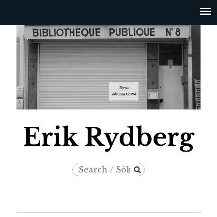
Jump to navigation
Erik Rydberg
Search
Search
/
form
Sök