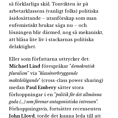
så förklarliga skäl. Tonvikten är på
arbetarklassens (vanligt folks) politiska
åsidosättande – utanförskap som man
eufemistiskt brukar säga nu – och
lösningen blir därmed, nog så mekaniskt,
att blåsa lite liv i stackarnas politiska
delaktighet.
Eller som författarna uttrycker det:
Michael Lind
förespråkar "
demokratisk
pluralism
" via "
klassöverbryggande
maktdelägande
" (cross-class power sharing)
medan
Paul Embery
sätter stora
förhoppningar i en "
politik för det allmänna
goda (…) som förenar antagonistiska intressen
".
Förhoppningsvis, fortsätter recensenten
John Lloyd
, torde det kunna leda till att