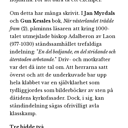
Om detta har många skrivit. I
Jan Myrdals
och
Gun Kessles
bok,
När västerlandet trädde
fram
(2), påminns läsaren att kring 1000-
talet utmejslade biskop Adalberon av Laon
(977-1030) ståndssamhället trefaldiga
indelning: "
En del bedjande, en del stridande och
återstoden arbetande.
" Driv- och motkrafter
var det då inte tal om. Att herrarna satt
överst och att de underkuvade bar upp
hela klabbet var en självklarhet som
tydliggjordes som bilderböcker av sten på
dåtidens kyrkofasader. Dock, i sig, kan
ståndindelning sägas ofrivilligt avla
klasskamp.
Tre bidde två