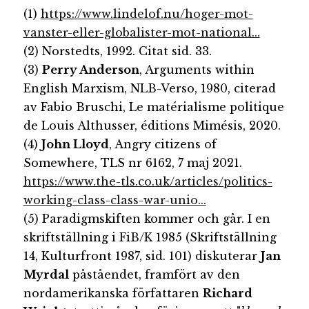
(1)
https://www.lindelof.nu/hoger-mot-
vanster-eller-globalister-mot-national...
(2) Norstedts, 1992. Citat sid. 33.
(3)
Perry Anderson
, Arguments within
English Marxism, NLB-Verso, 1980, citerad
av Fabio Bruschi, Le matérialisme politique
de Louis Althusser, éditions Mimésis, 2020.
(4)
John Lloyd
, Angry citizens of
Somewhere, TLS nr 6162, 7 maj 2021.
https://www.the-tls.co.uk/articles/politics-
working-class-class-war-unio...
(5) Paradigmskiften kommer och går. I en
skriftställning i FiB/K 1985 (Skriftställning
14, Kulturfront 1987, sid. 101) diskuterar
Jan
Myrdal
påståendet, framfört av den
nordamerikanska författaren
Richard