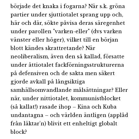
började det knaka i fogarna? När s.k. gröna
partier under sjuttiotalet sprang upp och,
här och där, sökte påvisa deras säregenhet
under parollen "varken-eller" (dvs varken
vänster eller höger), vilket till en början
blott kändes skrattretande? När
neoliberalism, även den så kallad, försatte
under åttiotalet fackförningsstrukturerna
på defensiven och de sakta men säkert
gjorde avkall på långsiktiga
samhällsomvandlande målsättningar? Eller
när, under nittiotalet, kommunistblocket
(så kallat!) rasade ihop – Kina och Kuba
undantagna – och världen äntligen (applåd
från läktar’n) blivit ett enheltigt globalt
block?