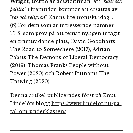
Wright
, trettio år dessförinnan, att "
klass och
politik
" i framtiden kommer att ersättas av
"
ras och religion
". Känns lite ironiskt idag...
(6) För dem som är intresserade nämner
TLS, som prov på att temat nyligen intagit
en framträdande plats, David Goodharts
The Road to Somewhere (2017), Adrian
Pabsts The Demons of Liberal Democracy
(2019), Thomas Franks People without
Power (2020) och Robert Putnams The
Upswing (2020).
Denna artikel publicerades först på Knut
Lindelöfs blogg
https://www.lindelof.nu/pa-
tal-om-underklassen/