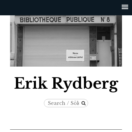
Jump to navigation
Erik Rydberg
Search
Search
/
form
Sök