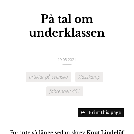
På tal om
underklassen
19.05.2021
artiklar på svenska
klasskamp
fahrenheit 451
Print this page
För inte så länge sedan skrev
Knut Lindelöf