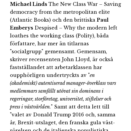
Michael Linds
The New Class War – Saving
democracy from the metropolitan elite
(Atlantic Books) och den brittiska
Paul
Emberys
Despised – Why the modern left
loathes the working class (Polity), båda
författare, har mer än titlarnas
"socialgrupp" gemensamt. Gemensam,
skriver recensenten John Lloyd, är också
fastställandet att arbetarklassen har
oupphörligen undertryckts av "
en
(akademiskt) autentiserad manager-överklass vars
medlemmars samfällt utövat sin dominans i
regeringar, storföretag, universitet, stiftelser och
press i västvärlden.
" Samt att detta lett till
"valet av Donald Trump 2016 och, samma
år, Brexit-utslaget, den franska gula väst-
rörelsen och de italienska populistiska