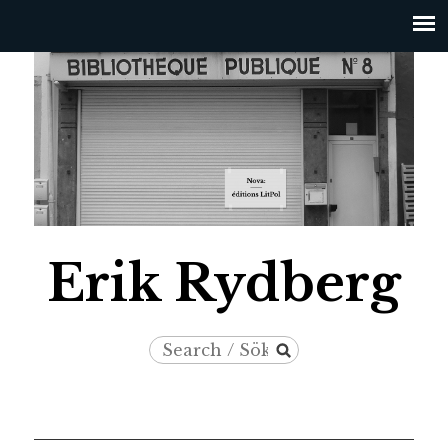
Jump to navigation
Erik Rydberg
Search
Search
/
form
Sök