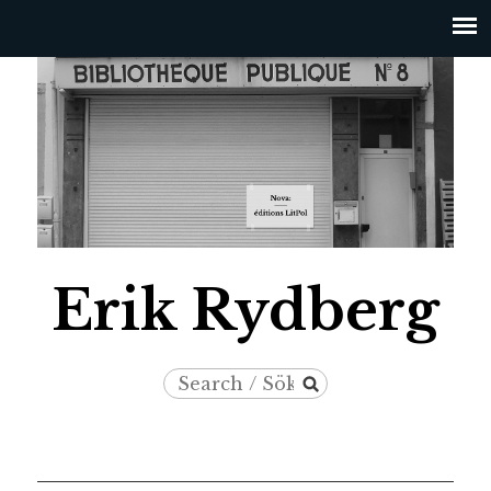
Jump to navigation
Erik Rydberg
Search
Search
/
form
Sök