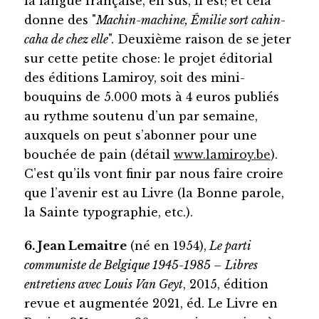
la langue française, en sus, il est; et cela
donne des "
Machin-machine, Émilie sort cahin-
caha de chez elle
". Deuxième raison de se jeter
sur cette petite chose: le projet éditorial
des éditions Lamiroy, soit des mini-
bouquins de 5.000 mots à 4 euros publiés
au rythme soutenu d’un par semaine,
auxquels on peut s’abonner pour une
bouchée de pain (détail
www.lamiroy.be
).
C’est qu’ils vont finir par nous faire croire
que l’avenir est au Livre (la Bonne parole,
la Sainte typographie, etc.).
6. Jean Lemaitre
(né en 1954),
Le parti
communiste de Belgique 1945-1985 – Libres
entretiens avec Louis Van Geyt
, 2015, édition
revue et augmentée 2021, éd. Le Livre en