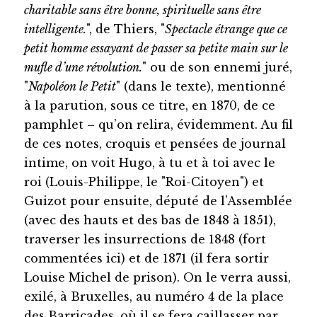
charitable sans être bonne, spirituelle sans être
intelligente.
", de Thiers, "
Spectacle étrange que ce
petit homme essayant de passer sa petite main sur le
mufle d’une révolution.
" ou de son ennemi juré,
"
Napoléon le Petit
" (dans le texte), mentionné
à la parution, sous ce titre, en 1870, de ce
pamphlet – qu’on relira, évidemment. Au fil
de ces notes, croquis et pensées de journal
intime, on voit Hugo, à tu et à toi avec le
roi (Louis-Philippe, le "Roi-Citoyen") et
Guizot pour ensuite, député de l’Assemblée
(avec des hauts et des bas de 1848 à 1851),
traverser les insurrections de 1848 (fort
commentées ici) et de 1871 (il fera sortir
Louise Michel de prison). On le verra aussi,
exilé, à Bruxelles, au numéro 4 de la place
des Barricades, où il se fera caillasser par