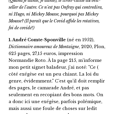
(Quand je danse, je danse), le tiroir-caisse du best-
seller de l’autre. Ce n’est pas Onfray qui contredira,
ni Hugo, ni Mickey Mousse, pourquoi pas Mickey
Mousse? (Il paraît que le Covid affole les rotatives,
foi de covidé!)
1. André Comte-Sponville
(né en 1952),
Dictionnaire amoureux de Montaigne
, 2020, Plon,
625 pages, 27,15 euros, impression
Normandie Roto. À la page 215, m’informe
mon petit signet baladeur, j’ai noté: "Ce (
côté exégèse est un peu chiant. La loi du
genre, évidemment." C’est qu’il doit remplir
des pages, le camarade André, et pas
seulement en recopiant des bons mots. On
a donc ici une exégèse, parfois polémique,
mais aussi une foule de choses sur ledit