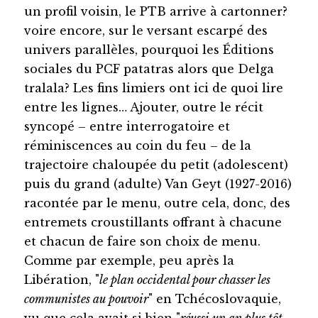
un profil voisin, le PTB arrive à cartonner?
voire encore, sur le versant escarpé des
univers parallèles, pourquoi les Éditions
sociales du PCF patatras alors que Delga
tralala? Les fins limiers ont ici de quoi lire
entre les lignes… Ajouter, outre le récit
syncopé – entre interrogatoire et
réminiscences au coin du feu – de la
trajectoire chaloupée du petit (adolescent)
puis du grand (adulte) Van Geyt (1927-2016)
racontée par le menu, outre cela, donc, des
entremets croustillants offrant à chacune
et chacun de faire son choix de menu.
Comme par exemple, peu après la
Libération, "
le plan occidental pour chasser les
communistes au pouvoir
" en Tchécoslovaquie,
vu que cela avait si bien "
réussi un an plus tôt