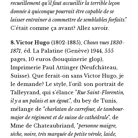
recueillement qu’il faut accueillir la terrible leçon
donnée à quiconque pourrait être capable de se
laisser entraîner à commettre de semblables forfaits
."
C’était comme ça avant? Allez savoir.
8. Victor Hugo
(1802-1885),
Choses vues 1830-
1871
, éd. La Palatine (Genève) 1944, 555
pages, 10 euros (bouquinerie glop),
Imprimerie Paul Attinger (Neufchâteau,
Suisse). Que ferait-on sans Victor Hugo, je
le demande? Le style, l’œil: son portrait de
Talleyrand, qui s’élance "
Rue Saint-Florentin,
il y a un palais et un égout
.", du bey de Tunis,
mélange de "
charlatan de carrefour, de tambour-
major de régiment et de suisse de cathédrale
", de
Mme de Chateaubriand, "
personne maigre,
sèche, noire, très marquée de petite vérole, laide,