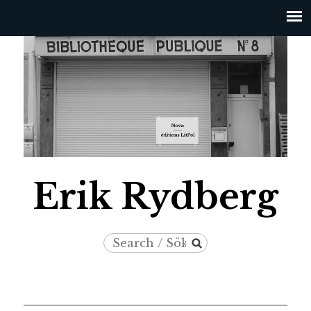
Jump to navigation
Erik Rydberg
Search
Search
/
form
Sök