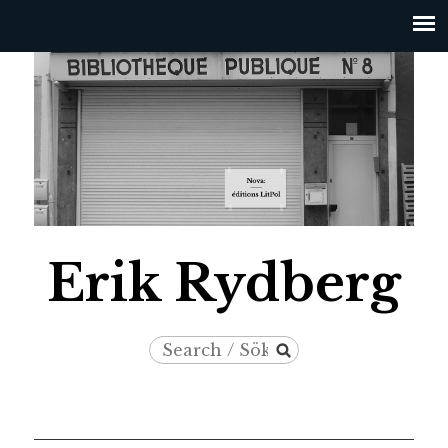
Jump to navigation
Erik Rydberg
Search
Search
/
form
Sök