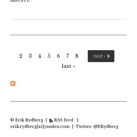
Pages
next ›
2
3
4
5
6
7
8
last »
© Erik Rydberg |
RSS feed
|
erik.rydberg[at]yandex.com | Twitter: @ERydberg