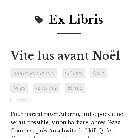
Ex Libris
Vite lus avant Noël
articles en français
Ex Libris
Gaza
Nazis
Auschwitz
Balzac
09.12.2024
Pour paraphraser Adorno, nulle poésie ne
serait possible, sinon barbare, après Gaza.
Comme après Auschwitz, kif-kif. Qu'en