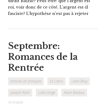
dirait Balzac? Peut-être: que l'argent est
roi, voir donc de ce côté. L'argent est-il
fasciste? L'hypothèse n'est pas à rejeter
Septembre:
Romances de la
Rentrée
articles en français
Ex Libris
Léon Bloy
Joseph Roth
Lidia Jorge
Alain Badiou
13.10.2024