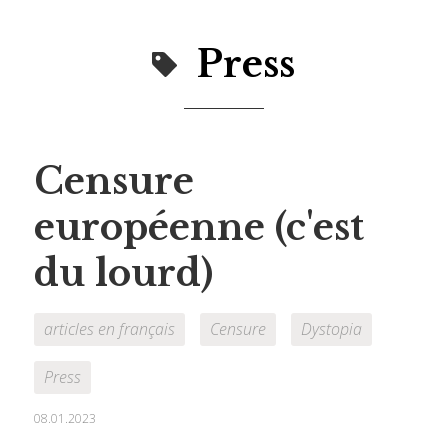
Press
Censure
européenne (c'est
du lourd)
articles en français
Censure
Dystopia
Press
08.01.2023