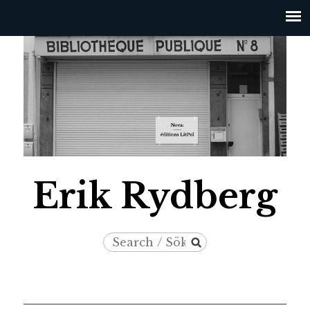
Jump to navigation
Erik Rydberg
Search
Search
/
form
Sök