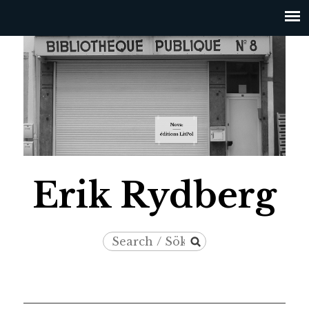
Jump to navigation
Erik Rydberg
Search
Search
/
form
Sök