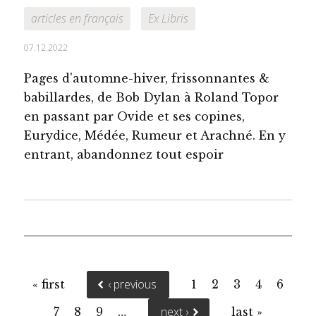
articles en français
Ex Libris
07.12.2022
Pages d'automne-hiver, frissonnantes &
babillardes, de Bob Dylan à Roland Topor
en passant par Ovide et ses copines,
Eurydice, Médée, Rumeur et Arachné. En y
entrant, abandonnez tout espoir
Pages
‹ previous
« first
1
2
3
4
6
next ›
7
8
9
…
last »