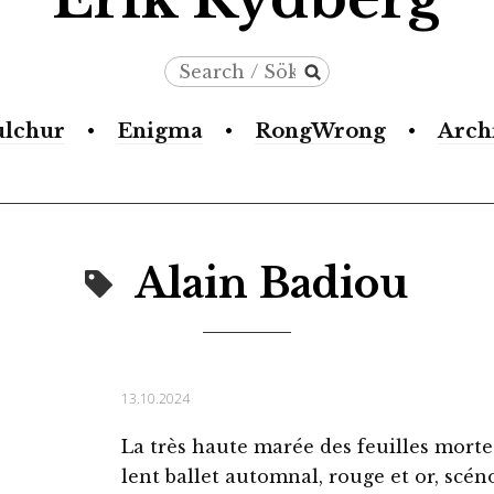
Search
/
ulchur
Enigma
RongWrong
Arch
Sök
Alain Badiou
13.10.2024
La très haute marée des feuilles morte
lent ballet automnal, rouge et or, scén